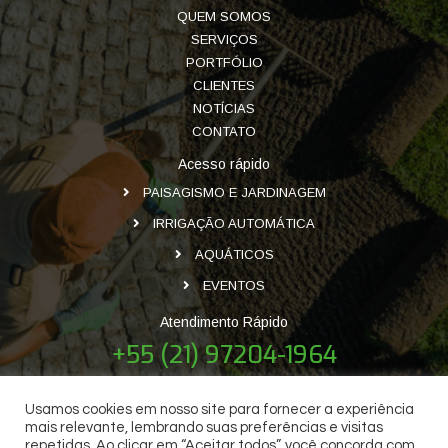
QUEM SOMOS
SERVIÇOS
PORTFÓLIO
CLIENTES
NOTÍCIAS
CONTATO
Acesso rápido
PAISAGISMO E JARDINAGEM
IRRIGAÇÃO AUTOMÁTICA
AQUÁTICOS
EVENTOS
Atendimento Rápido
+55 (21) 97204-1964
Usamos cookies em nosso site para fornecer a experiência
mais relevante, lembrando suas preferências e visitas
repetidas. Ao clicar em “Aceitar todos”, você concorda com