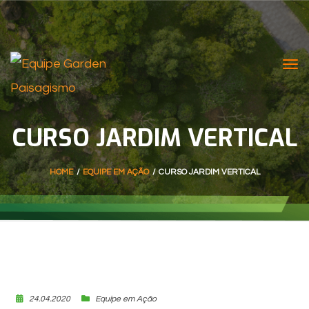
Tog
nav
CURSO JARDIM VERTICAL
HOME
/
EQUIPE EM AÇÃO
/
CURSO JARDIM VERTICAL
24.04.2020
Equipe em Ação