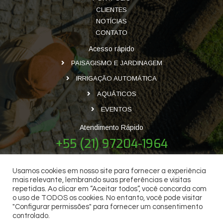
CLIENTES
NOTÍCIAS
CONTATO
Acesso rápido
PAISAGISMO E JARDINAGEM
IRRIGAÇÃO AUTOMÁTICA
AQUÁTICOS
EVENTOS
Atendimento Rápido
+55 (21) 97204-1964
Usamos cookies em nosso site para fornecer a experiência
mais relevante, lembrando suas preferências e visitas
repetidas. Ao clicar em “Aceitar todos”, você concorda com
o uso de TODOS os cookies. No entanto, você pode visitar
"Configurar permissões" para fornecer um consentimento
controlado.
Equipe Garden Paisagismo - Todos os direitos reservados - 2020 | Desenvolvido